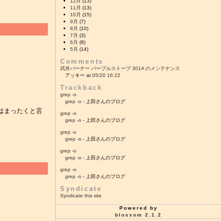
12月
(13)
11月
(13)
10月
(15)
9月
(7)
8月
(10)
7月
(3)
6月
(8)
5月
(14)
Comments
武井バーナー パープルストーブ 301A のメンテナンス
アッキー at
05/20 16:22
Trackback
grep -o
grep -o
- 上田さんのブログ
はまったくと言
grep -o
grep -o
- 上田さんのブログ
grep -o
grep -o
- 上田さんのブログ
grep -o
grep -o
- 上田さんのブログ
grep -o
grep -o
- 上田さんのブログ
Syndicate
Syndicate this site
Powered by
。
blosxom 2.1.2