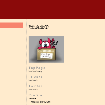
TopPage
bsdhack.org
Flicker
bsdhack
Twitter
bsdhack
Profile
Author
Mitzyuki IMAIZUMI