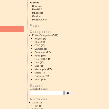
Favorite
Unix Life
FreeBSD
Macintosh
Outdoor
MAZDA CX-5
Page
Categories
Entire Categories
(509)
Bicycle
(3)
Blog
(131)
CX-5
(15)
Camera
(6)
Computer
(92)
Food
(30)
FreeBSD
(14)
Lisa
(35)
Mac
(55)
Motorcycle
(27)
Music
(7)
Outdoor
(79)
VAIO
(15)
Search
Search this site:
Archives
2026
(1)
1月
(1)