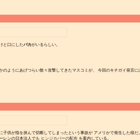
けと口にした
バカ
がいるらしい。
かのようにあげつらい散々攻撃してきたマスコミが、 今回のキチガイ発言に
に子供が指を挟んで切断してしまったという事故が アメリかで発生した様だ
ラーレンの日本法人でも
ヒンジカバーの配布
を案内している。