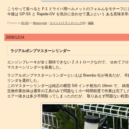
こうやって並べると F-1 ドライバ用ヘルメットのフォルムをモチーフに
今後は GP-5X と Rapide-OV を気分に合わせて選ぶという ある
Posted at
00:00
in
Motorcycle
|
コメント/トラックバック(0)
|
編集
2009/12/14
ラジアルポンプマスターシリンダー
エンジンブレーキが全く期待できない 2 ストロークなので、 せめてフ
マスターシリンダーを装着した。
ラジアルポンプマスターシリンダーといえば Brembo 社が有名だが、 R1-
リンダを選択した。
このマスターシリンダーは純正の横型 5/8 インチ相当の 19mm で、
交換作業自体は通常の工具のみで問題なく小一時間程度で作業は完了し
エアー抜きは多少手間取ってしまったのだが、 取りあえず問題ない程度