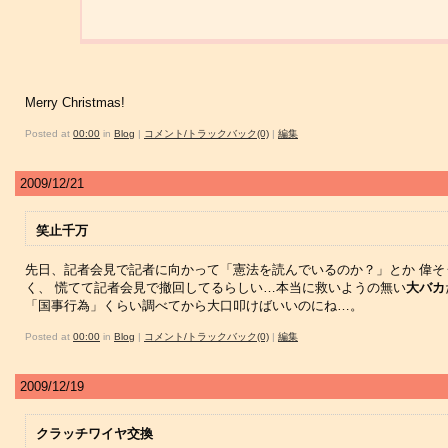
Merry Christmas!
Posted at
00:00
in
Blog
|
コメント/トラックバック(0)
|
編集
2009/12/21
笑止千万
先日、記者会見で記者に向かって「憲法を読んでいるのか？」とか 偉そ
く、 慌てて記者会見で撤回してるらしい…本当に救いようの無い
大バカ
「国事行為」くらい調べてから大口叩けばいいのにね…。
Posted at
00:00
in
Blog
|
コメント/トラックバック(0)
|
編集
2009/12/19
クラッチワイヤ交換