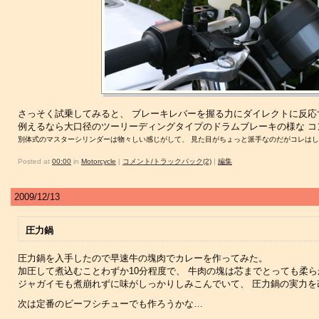
さっそく試乗してみると、 ブレーキレバーを握る力にダイレクトに反応
例えるなら大口径のツーリーディングタイプのドラムブレーキの様な コ
別体式のマスターシリンダーは物々しい感じがして、 見た目がちょっと派手なのだがコレは
Posted at
00:00
in
Motorcycle
|
コメント/トラックバック(2)
|
編集
2009/12/13
圧力鍋
圧力鍋を入手したので早速牛の塊肉でカレーを作ってみた。
加圧して煮込むことわずか10分程度で、 牛肉の塊は芯までとっても柔
ジャガイモも煮崩れずに味がしっかりしみこんでいて、 圧力鍋の実力を
次は定番のビーフシチューでも作ろうかな…