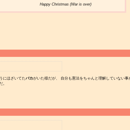
Happy Christmas (War is over)
うにほざいてた
バカ
がいた様だが、 自分も憲法をちゃんと理解していない事
だ。