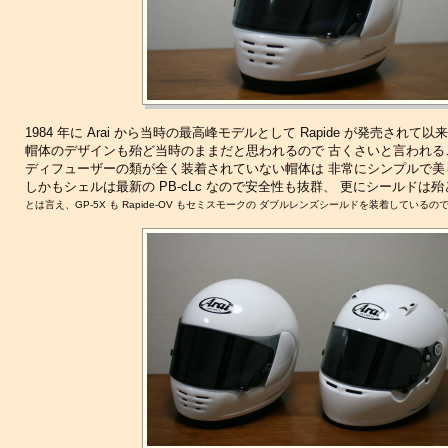
1984 年に Arai から当時の最高峰モデルとして Rapide が発売されて
帽体のデザインも殆ど当時のままだと思われるので 古くさいと言われる
ディフューザーの類が全く装着されていない帽体は 非常にシンプルで美
しかもシェルは最新の PB-cLc なので安全性も抜群、 更にシールド
とは言え、GP-5X も Rapide-OV もセミスモークの ダブルレンズシールドを装着している