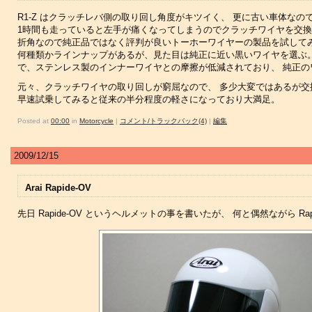
R1-Z はクラッチレバ側の取り回し角度がキツイく、 更に古い車体な
1時間も走っていると左手が痛くなってしまうのでクラッチワイヤを交
折角なので純正品ではなく評判が良いトーホーワイヤーの製品を試して
何種類かラインナップがあるが、見た目は純正に近い黒いワイヤを選ぶ。
で、ステンレス製のインナーワイヤとの摩擦が低減されており、 純正
元々、クラッチワイヤの取り回しが窮屈なので、 多少大変ではあるが交
早速試乗してみると従来の半分程度の軽さになっており大満足。
Posted at
00:00
in
Motorcycle
|
コメント/トラックバック(4)
|
編集
2009/12/15
Arai Rapide-OV
先日 Rapide-OV というヘルメットの事を書いたが、 何と偶然ながら Rap