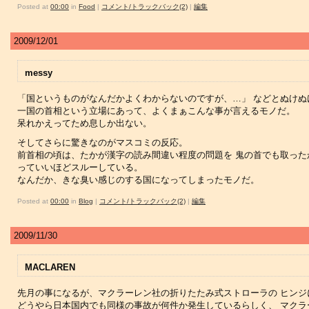
Posted at
00:00
in
Food
|
コメント/トラックバック(2)
|
編集
2009/12/01
messy
「国というものがなんだかよくわからないのですが、…」 などとぬけぬ
一国の首相という立場にあって、よくまぁこんな事が言えるモノだ。
呆れかえってため息しか出ない。
そしてさらに驚きなのがマスコミの反応。
前首相の頃は、たかが漢字の読み間違い程度の問題を 鬼の首でも取った
っていいほどスルーしている。
なんだか、きな臭い感じのする国になってしまったモノだ。
Posted at
00:00
in
Blog
|
コメント/トラックバック(2)
|
編集
2009/11/30
MACLAREN
先月の事になるが、マクラーレン社の折りたたみ式ストローラの ヒンジ
どうやら日本国内でも同様の事故が何件か発生しているらしく、 マク