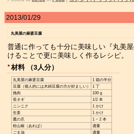
2013/01/29
丸美屋の麻婆豆腐
普通に作っても十分に美味しい『丸美屋
けることで更に美味しく作るレシピ。
材料 （3人分）
丸美屋の麻婆豆腐
1 箱の半分
豆腐（個人的には木綿豆腐の方が好ましい）
1 丁
挽肉
100 g
長ネギ
1/2 本
ニンニク
1 かけ
生姜
1 かけ
鷹の爪
1 ~ 2 本
粉山椒（あれば）
適量
ごま油
適量