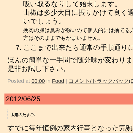
吸い取るなりして始末します。
山椒は多少大目に振りかけて良く過
いでしょう。
挽肉の脂は臭みが強いので個人的には捨てる
方はそのままでもかまいません。
ここまで出来たら通常の手順通り
ほんの簡単な一手間で随分味が変わりま
是非お試し下さい。
Posted at
00:00
in
Food
|
コメント/トラックバック(0
2012/06/25
太陽のたまご♪
すでに毎年恒例の家内行事となった完熟