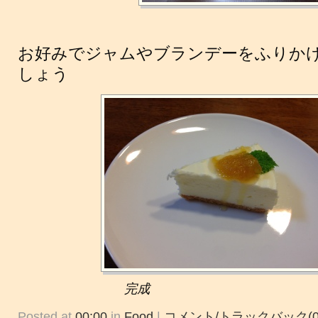
お好みでジャムやブランデーをふりか
しょう
完成
Posted at
00:00
in
Food
|
コメント/トラックバック(0