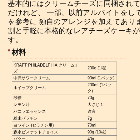
基本的にはクリームチーズに同梱され
だけれど、 一部、以前アルバイトをし
を参考に 独自のアレンジを加えてあり
割と手軽に本格的なレアチーズケーキ
す。
材料
KRAFT PHILADELPHIA クリームチー
200g (1箱)
ズ
中沢サワークリーム
90ml (1パック)
200ml (1パッ
ホイップクリーム
ク)
砂糖
70g
レモン汁
大さじ１
バニラエッセンス
適宜
粉末ゼラチン
7g
白ワイン (ゼラチン用)
70ml
森永ビスケットチョイス
90g (10枚)
バター
40g