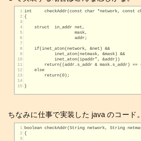
  1
  2
  3
  4
  5
  6
  7
  8
  9
 10
 11
 12
 13
 14
 15
}

ちなみに仕事で実装した java のコード
  1
  2
  3