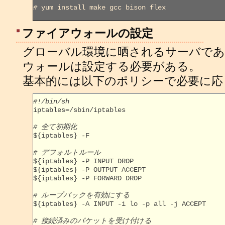
#
 yum install make gcc bison flex

ファイアウォールの設定
グローバル環境に晒されるサーバであ
ウォールは設定する必要がある。
基本的には以下のポリシーで必要に応
#!/bin/sh

iptables=/sbin/iptables

# 全て初期化

${iptables} -F

# デフォルトルール

${iptables} -P INPUT DROP

${iptables} -P OUTPUT ACCEPT

${iptables} -P FORWARD DROP

# ループバックを有効にする 

${iptables} -A INPUT -i lo -p all -j ACCEPT

# 接続済みのパケットを受け付ける