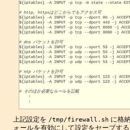

${iptables} -A INPUT -p tcp -m state --state EST
# http, httpsはどこからでもアクセス可

${iptables} -A INPUT -p tcp --dport 80 -j ACCEPT
${iptables} -A INPUT -p tcp --dport 443 -j ACCEP
${iptables} -A INPUT -p tcp --dport 8080 -j ACCE
${iptables} -A INPUT -p tcp --dport 9080 -j ACCE
# dns パケットを許可

${iptables} -A INPUT -p tcp --sport 53 -j ACCEPT
${iptables} -A INPUT -p udp --sport 53 -j ACCEPT
${iptables} -A INPUT -p tcp --dport 53 -j ACCEPT
${iptables} -A INPUT -p udp --dport 53 -j ACCEPT
# ntp パケットを許可

${iptables} -A INPUT -p tcp --dport 123 -j ACCEP
${iptables} -A INPUT -p udp --dport 123 -j ACCEP
# そのほか必要なルールを記載

    :

    :

上記設定を
に格納
/tmp/firewall.sh
ォールを有効にして設定をセーブする