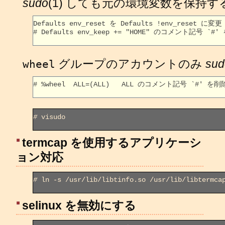
sudo
(1) しても元の環境変数を保持す
Defaults env_reset を Defaults !env_reset に変更

# Defaults env_keep += "HOME" のコメント記号 `#'
グループのアカウントのみ
sud
wheel
# %wheel  ALL=(ALL)   ALL のコメント記号 `#' を削除
#
 visudo

termcap を使用するアプリケーシ
ョン対応
#
 ln -s /usr/lib/libtinfo.so /usr/lib/libtermcap
selinux を無効にする