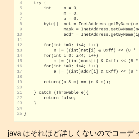
  4
  5
  6
  7
  8
  9
 10
 11
 12
 13
 14
 15
 16
 17
 18
 19
 20
 21
 22
 23
 24
 25
}

java はそれほど詳しくないのでコーデ