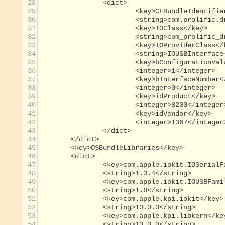
 28
 29
 30
 31
 32
 33
 34
 35
 36
 37
 38
 39
 40
                        <integer>8200</integer
 41
 42
                        <integer>1367</integer
 43
 44
 45
 46
 47
 48
 49
 50
 51
 52
 53
 54