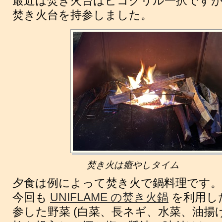
最近は焚き火台はピコグリル一択です
焚き火台を持参しました。
焚き火は癒やしタイム
夕食は例によって焚き火で鍋料理です。
今回も
UNIFLAME の焚き火鍋
を利用し
参した野菜 (白菜、長ネギ、水菜、油揚