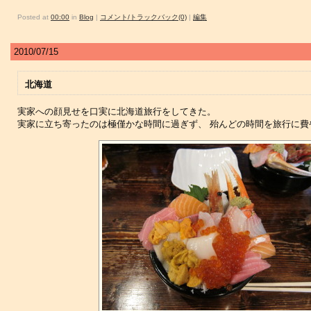
Posted at
00:00
in
Blog
|
コメント/トラックバック(0)
|
編集
2010/07/15
北海道
実家への顔見せを口実に北海道旅行をしてきた。
実家に立ち寄ったのは極僅かな時間に過ぎず、 殆んどの時間を旅行に費