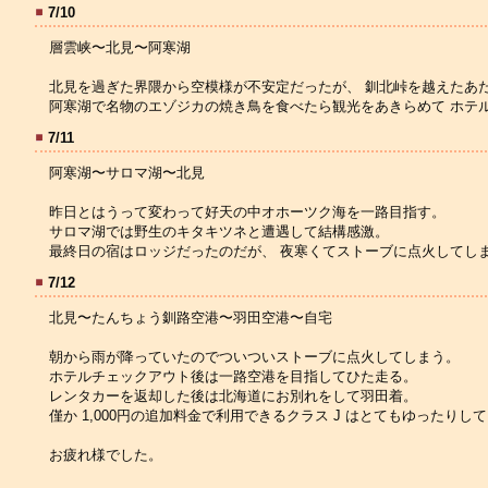
7/10
層雲峡〜北見〜阿寒湖
北見を過ぎた界隈から空模様が不安定だったが、 釧北峠を越えたあ
阿寒湖で名物のエゾジカの焼き鳥を食べたら観光をあきらめて ホテ
7/11
阿寒湖〜サロマ湖〜北見
昨日とはうって変わって好天の中オホーツク海を一路目指す。
サロマ湖では野生のキタキツネと遭遇して結構感激。
最終日の宿はロッジだったのだが、 夜寒くてストーブに点火してし
7/12
北見〜たんちょう釧路空港〜羽田空港〜自宅
朝から雨が降っていたのでついついストーブに点火してしまう。
ホテルチェックアウト後は一路空港を目指してひた走る。
レンタカーを返却した後は北海道にお別れをして羽田着。
僅か 1,000円の追加料金で利用できるクラス J はとてもゆった
お疲れ様でした。