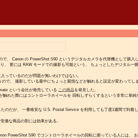
ったので、 Canon の PowerShot S90 というデジタルカメラを代替機として購入
おり、 更には RAW モードでの撮影も可能という、 ちょっとしたデジタル一
気に入っているのだが問題が無いわけではない。
うので、 撮影している最中にちょっと親指などが触れると設定が変わってし
smate という会社が発売している
この商品
を発見した。
が触れた際にはコントローラホイールを 回転しずらくするという非常に単純
だが、 一番格安な U.S. Postal Service を利用しても丁度1週間で到着
純で安価な商品の割には効果がある。
 PowerShot S90 でコントローラホイールの回転に困っている人には、 