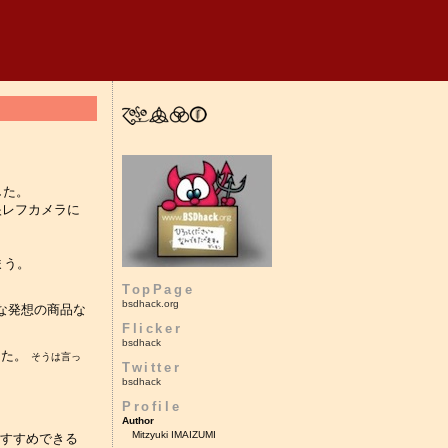
した。
眼レフカメラに
まう。
TopPage
bsdhack.org
な発想の商品な
Flicker
bsdhack
した。
そうは言っ
Twitter
bsdhack
Profile
Author
Mitzyuki IMAIZUMI
おすすめできる