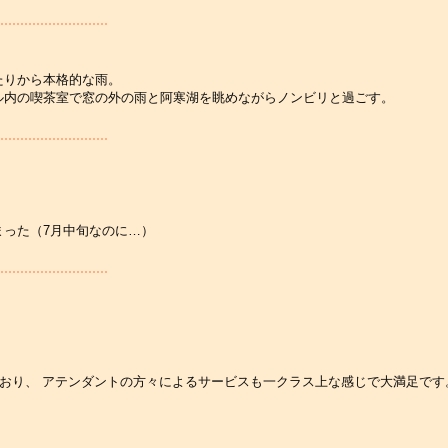
たりから本格的な雨。
ル内の喫茶室で窓の外の雨と阿寒湖を眺めながらノンビリと過ごす。
まった（7月中旬なのに…）
りしており、 アテンダントの方々によるサービスも一クラス上な感じで大満足です