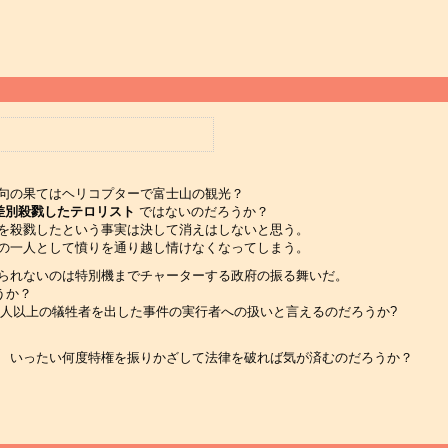
げ句の果てはヘリコプターで富士山の観光？
差別殺戮したテロリスト
ではないのだろうか？
人を殺戮したという事実は決して消えはしないと思う。
者の一人として憤りを通り越し情けなくなってしまう。
じられないのは特別機までチャーターする政府の振る舞いだ。
うか？
0 人以上の犠牲者を出した事件の実行者への扱いと言えるのだろうか?
、 いったい何度特権を振りかざして法律を破れば気が済むのだろうか？