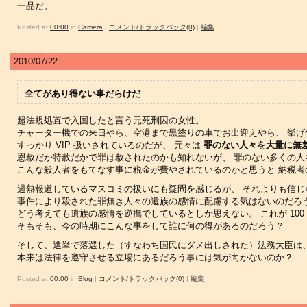
一品だ。
Posted at
00:00
in
Camera
|
コメント/トラックバック(0)
|
編集
2010/07/22
全てがあり得ない事だらけだ
超法規処置で入国したと言う元死刑囚の女性。
チャーター機での来日やら、空港まで黒塗りの車でお出迎えやら、 挙
すっかり VIP 扱いされているのだが、 元々は
罪のない人々を大量に無
恩赦だか特赦だかで罪は赦されたのかも知れないが、 罪のない多くの
こんな殺人者をもてなす事に税金が費やされているのかと思うと 納税
過熱報道しているマスコミの扱いにも疑問を感じるが、 それよりも信
事件により殺された罪無き人々の遺族の感情に配慮する気はないのだろ
どう考えても遺族の感情を逆撫でしているとしか思えない。 これが 10
そもそも、今の時期にこんな事をして誰に何の得があるのだろう？
そして、選挙で落選した（すなわち国民にダメ出しされた）法務大臣は
本来は法律を遵守させる立場にあるだろう事には気が向かないのか？
Posted at
00:00
in
Blog
|
コメント/トラックバック(0)
|
編集