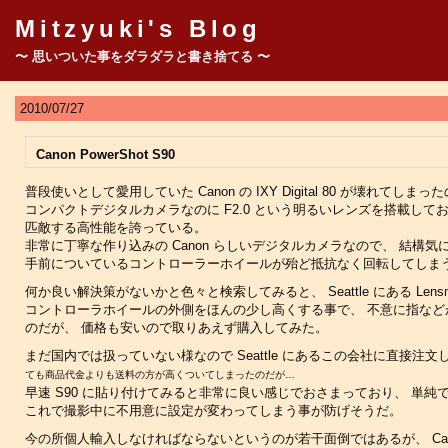
Mitzyuki's Blog
〜 思いついた事をダラダラと書き捨てる 〜
2010/07/27
Canon PowerShot S90
普段使いとして愛用していた Canon の IXY Digital 80 が壊れてしま
コンパクトデジタルカメラなのに F2.0 という明るいレンズを搭載して
匹敵する高性能を誇っている。
非常に丁寧な作り込みの Canon らしいデジタルカメラなので、 結構
手前についているコントローラーホイールが殆ど抵抗なく回転してしま
何か良い解決策がないかと色々と検索してみると、 Seattle にある Len
コントローラホイールの外側をほんの少し高くする事で、 不意に指など
のだが、 価格も安いので取りあえず購入してみた。
まだ国内では扱っていない様なので Seattle にあるこの会社に直接注文したの
ても商品代金よりも送料の方が高くついてしまったのだが…
早速 S90 に貼り付けてみると非常に良い感じでおさまっており、 単
これで撮影中に不用意に設定が変わってしまう事が防げそうだ。
今の所個人輸入しなければならないというのが若干面倒ではあるが、 Canon