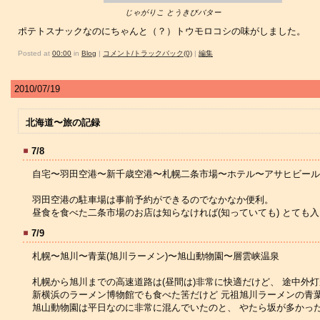
じゃがりこ とうきびバター
ポテトスナックなのにちゃんと（？）トウモロコシの味がしました。
Posted at
00:00
in
Blog
|
コメント/トラックバック(0)
|
編集
2010/07/19
北海道〜旅の記録
7/8
自宅〜羽田空港〜新千歳空港〜札幌二条市場〜ホテル〜アサヒビール
羽田空港の駐車場は事前予約ができるのでなかなか便利。
昼食を食べた二条市場のお店は知らなければ(知っていても) とても
7/9
札幌〜旭川〜青葉(旭川ラーメン)〜旭山動物園〜層雲峡温泉
札幌から旭川までの高速道路は(昼間は)非常に快適だけど、 途中外
新横浜のラーメン博物館でも食べた筈だけど 元祖旭川ラーメンの青
旭山動物園は平日なのに非常に混んでいたのと、 やたら坂が多かっ