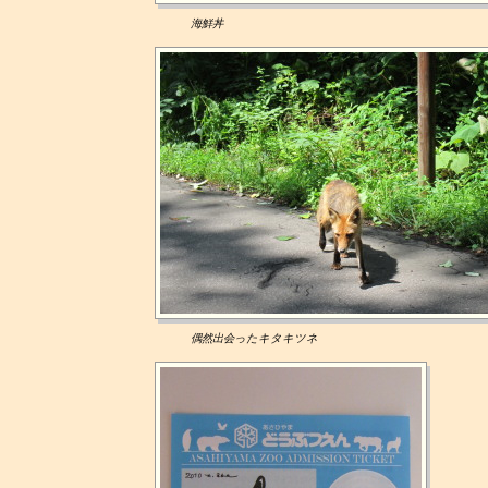
海鮮丼
偶然出会ったキタキツネ