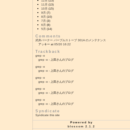
12月
(13)
11月
(13)
10月
(15)
9月
(7)
8月
(10)
7月
(3)
6月
(8)
5月
(14)
Comments
武井バーナー パープルストーブ 301A のメンテナンス
アッキー at
05/20 16:22
Trackback
grep -o
grep -o
- 上田さんのブログ
grep -o
grep -o
- 上田さんのブログ
grep -o
grep -o
- 上田さんのブログ
grep -o
grep -o
- 上田さんのブログ
grep -o
grep -o
- 上田さんのブログ
Syndicate
Syndicate this site
Powered by
blosxom 2.1.2