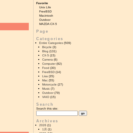
Favorite
Unix Life
FreeBSD
Macintosh
Outdoor
MAZDA CX-5
Page
Categories
Entire Categories
(509)
Bicycle
(3)
Blog
(131)
CX-5
(15)
Camera
(6)
Computer
(92)
Food
(30)
FreeBSD
(14)
Lisa
(35)
Mac
(55)
Motorcycle
(27)
Music
(7)
Outdoor
(79)
VAIO
(15)
Search
Search this site:
Archives
2026
(1)
1月
(1)