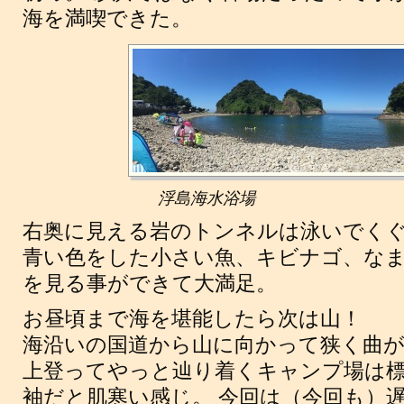
海を満喫できた。
浮島海水浴場
右奥に見える岩のトンネルは泳いでく
青い色をした小さい魚、キビナゴ、な
を見る事ができて大満足。
お昼頃まで海を堪能したら次は山！
海沿いの国道から山に向かって狭く曲がり
上登ってやっと辿り着くキャンプ場は標高
袖だと肌寒い感じ。 今回は（今回も）