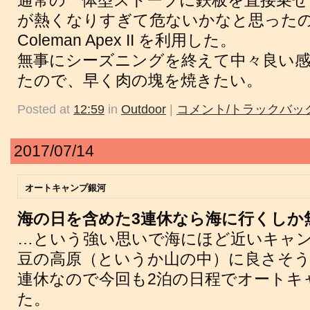
通常の一体型ストーブに鉄板を直接乗せ
が熱くなりすぎて危ないかなと思ったの
Coleman Apex II を利用した。
無事にシーズニングを終えて中々良い
たので、早く肉の塊を焼きたい。
Posted at
12:59
in
Outdoor
|
コメント/トラックバック
2017/07/14
オートキャンプ銀河
海の日を含めた3連休なら海に行くしか
…という強い思いで海にほど近いキャ
豆の高原（というか山の中）に良さそう
連休なので今回も2泊の日程でオートキ
た。