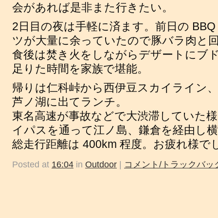
会があれば是非また行きたい。
2日目の夜は手軽に済ます。前日の BB
ツが大量に余っていたので豚バラ肉と
食後は焚き火をしながらデザートにブ
足りた時間を家族で堪能。
帰りは仁科峠から西伊豆スカイライン
芦ノ湖に出てランチ。
東名高速が事故などで大渋滞していた様
イパスを通って江ノ島、鎌倉を経由し横
総走行距離は 400km 程度。お疲れ様で
Posted at
16:04
in
Outdoor
|
コメント/トラックバック