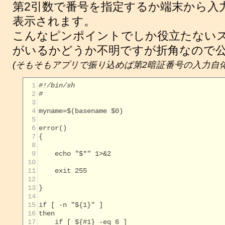
第2引数で番号を指定するか端末から入
表示されます。
こんなピンポイントでしか役立たない
がいるかどうか不明ですが折角なので
(そもそもアプリで振り込めば第2暗証番号の入力自体不
  1
#!/bin/sh
  2
#
  3
  4
  5
  6
  7
  8
  9
 10
 11
 12
 13
 14
 15
 16
 17