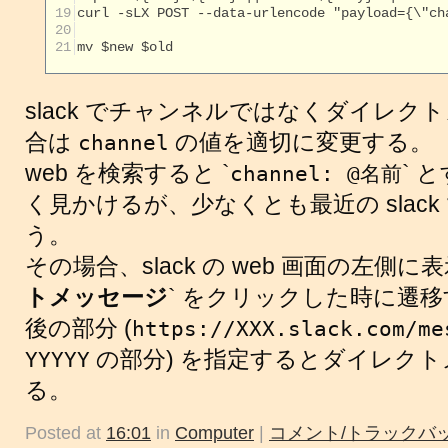
 19
 20
 21
mv $new $old

slack でチャンネルではなくダイレ
合は
の値を適切に変更する。
channel
web を検索すると `
` 
channel: @名前
く見かけるが、少なくとも最近の slac
う。
その場合、slack の web 画面の左側に
トメッセージ
` をクリックした時に遷移
後の部分 (
https://XXX.slack.com/me
の部分) を指定するとダイレク
YYYYY
る。
Posted at
16:01
in
Computer
|
コメント/トラックバッ