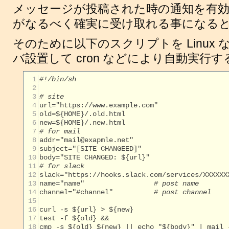
メッセージが投稿された時の通知を有効
がなるべく確実に受け取れる事になる
そのために以下のスクリプトを Linux
バ設置して cron などにより自動実行す
  1
#!/bin/sh
  2
  3
# site
  4
  5
  6
  7
# for mail
  8
  9
 10
 11
# for slack
 12
 13
name="name"                 
# post name
 14
channel="#channel"          
# post channel
 15
 16
 17
 18