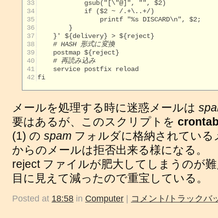
 33
 34
 35
 36
 37
 38
# HASH 形式に変換
 39
 40
# 再読み込み
 41
 42
fi

メールを処理する時に迷惑メールは
sp
要はあるが、このスクリプトを
cronta
(1) の
spam
フォルダに格納されている
からのメールは拒否出来る様になる。
reject ファイルが肥大してしまうの
目に見えて減ったので重宝している。
Posted at
18:58
in
Computer
|
コメント/トラックバッ