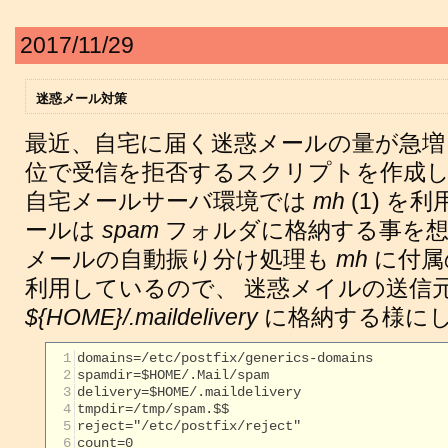
2017/11/29
迷惑メール対策
最近、自宅に届く迷惑メールの量が急
位で受信を拒否するスクリプトを作成
自宅メールサーバ環境では
mh
(1) を
ールは
spam
フォルダに格納する事を想
メールの自動振り分け処理も
mh
に付属
利用しているので、 迷惑メイルの送信
${HOME}/.maildelivery
に格納する様に
  1
domains=/etc/postfix/generics-domains         
  2
spamdir=$HOME/.Mail/spam                      
  3
delivery=$HOME/.maildelivery                  
  4
tmpdir=/tmp/spam.$$                           
  5
reject="/etc/postfix/reject"                  
  6