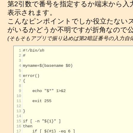
第2引数で番号を指定するか端末から入
表示されます。
こんなピンポイントでしか役立たない
がいるかどうか不明ですが折角なので
(そもそもアプリで振り込めば第2暗証番号の入力自体不
  1
#!/bin/sh
  2
#
  3
  4
  5
  6
  7
  8
  9
 10
 11
 12
 13
 14
 15
 16
 17