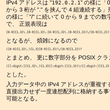
IPv4 アドレスは "
" の様に「0
192.0.2.1
から 3 桁が "." を挟んで 4 組連続する」形
の様に「"/" に続いて 0 から 9 までの数
で、 正規表現は
[0-9]{1,3}\.[0-9]{1,3}\.[0-9]{1,3}\.[0-9]{1,3}(\/[0-9]{1,2})
となるが、 煩雑になるので
([0-9]{1,3}\.){1,3}[0-9]{1,3}(\/[0-9]{1,2})?
とまとめ、 更に数字部分を POSIX ク
([[:digit:]]{1,3}\.){1,3}[[:digit:]]{1,3}(\/[[:digit:]]{1,2}
とした。
入力データ中の IPv4 アドレスが重複
直接出力せず一度連想配列に格納する
可能となる。