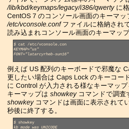
/lib/kbd/keymaps/legacy/i386/qwerty
に格
CentOS 7 のコンソール画面のキーマ
/etc/vconsole.conf
ファイルに格納されて
読み込まれコンソール画面のキーマッ
$
KEYMAP="us"
FONT="latarcyrheb-sun16"
例えば US 配列のキーボードで邪魔な Caps L
更したい場合は Caps Lock のキー
に Control が入力される様なキーマ
キーマップは
showkey
コマンドで調査
showkey
コマンドは画面に表示されてい
秒後に終了する。
$
kb mode was UNICODE