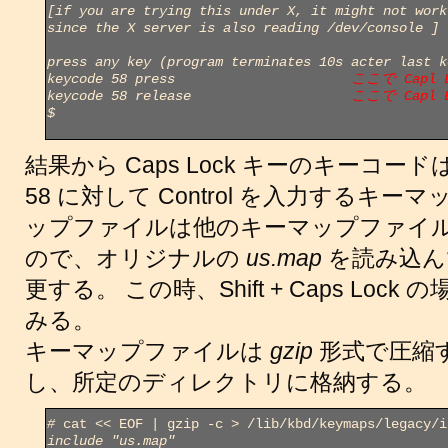
[if you are trying this under X, it might not work
since the X server is also reading /dev/console ]
press any key (program terminates 10s acter last k
keycode 58 press                      
ここで Capl 
keycode 58 release                    
ここで Capl
$
結果から Caps Lock キーのキーコード
58 に対して Control を入力するキ
ップファイルは他のキーマップファイ
ので、オリジナルの
us.map
を読み込んで 
更する。 この時、Shift + Caps Lock の
みる。
キーマップファイルは
gzip
形式で圧縮
し、所定のディレクトリに格納する。
#
include "us.map"