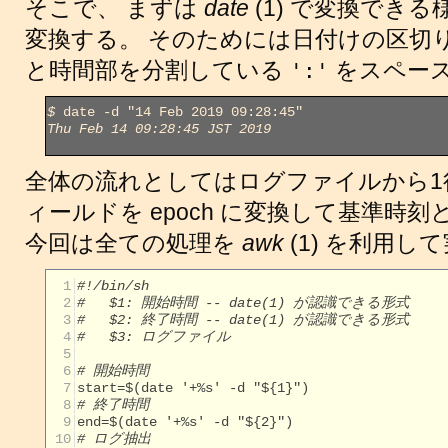
そこで、 まずは
date
(1) で変換でき
変換する。 そのためには日付けの区切
と時間部を分割している
をスペー
':'
$
Thu Feb 14 09:28:45 JST 2019
全体の流れとしてはログファイルから1
ィールドを epoch に変換して基準時
今回は全ての処理を
awk
(1) を利用し
  1
#!/bin/sh
  2
#   $1: 開始時間 -- date(1) が認識できる形式
  3
#   $2: 終了時間 -- date(1) が認識できる形式
  4
#   $3: ログファイル
  5
  6
# 開始時間
  7
  8
# 終了時間
  9
 10
# ログ抽出