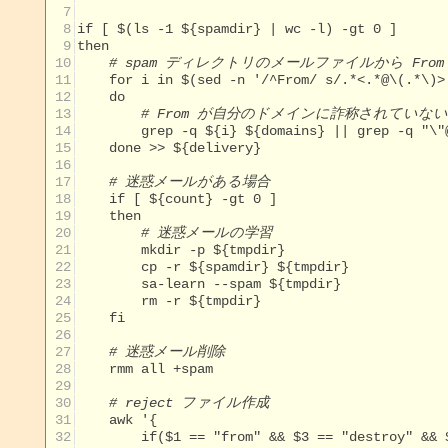
  7
  8
  9
 10
# spam ディレクトリのメールファイルから From
 11
 12
 13
# From が自分のドメインに詐称されていない送信
 14
 15
 16
 17
# 迷惑メールがある場合
 18
 19
 20
# 迷惑メールの学習
 21
 22
 23
 24
 25
 26
 27
# 迷惑メール削除
 28
 29
 30
# reject ファイル作成
 31
 32