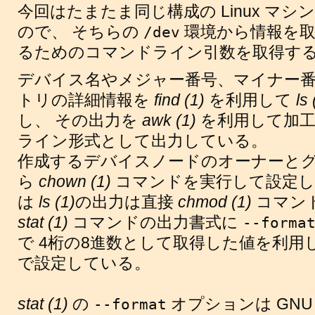
今回はたまたま同じ構成の Linux マ
ので、 そちらの
環境から情報を
/dev
るためのコマンドライン引数を取得す
デバイス名やメジャー番号、マイナー
トリの詳細情報を
find (1)
を利用して
ls 
し、 その出力を
awk (1)
を利用して加
ライン形式として出力している。
作成するデバイスノードのオーナーと
ら
chown (1)
コマンドを実行して設定し
は
ls (1)
の出力は直接
chmod (1)
コマン
stat (1)
コマンドの出力書式に
--forma
で 4桁の8進数として取得した値を利用
で設定している。
stat (1)
の
オプションは GN
--format