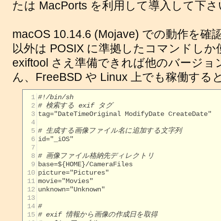
たは MacPorts を利用して導入して下
macOS 10.14.6 (Mojave) での動
以外は POSIX に準拠したコマンドし
exiftool さえ準備できれば他のバージョ
ん、FreeBSD や Linux 上でも稼働
  1
#!/bin/sh
  2
# 検索する exif タグ
  3
  4
  5
# 生成する画像ファイル名に追加する文字列
  6
  7
  8
# 画像ファイル格納先ディレクトリ
  9
 10
 11
 12
 13
 14
#
 15
# exif 情報から画像の作成日を取得