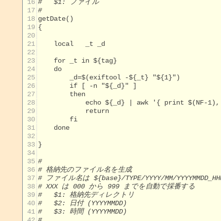
 16
#   $1: ファイル
 17
#
 18
 19
 20
 21
 22
 23
 24
 25
 26
 27
 28
 29
 30
 31
 32
 33
 34
 35
#
 36
# 格納先のファイル名を生成
 37
# ファイル名は ${base}/TYPE/YYYY/MM/YYYYMMDD_HH
 38
# XXX は 000 から 999 までを自動で採番する
 39
#   $1: 格納先ディレクトリ
 40
#   $2: 日付 (YYYYMMDD)
 41
#   $3: 時間 (YYYYMMDD)
 42
#