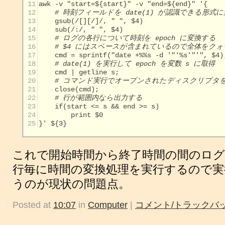
 11
 12
# 時刻フィールドを date(1) が認識できる形式
 13
 14
 15
# ログの各行について時刻を epoch に変換する
 16
# $4 にはスペースが含まれているので全体をク
 17
 18
# date(1) を実行して epoch を変数 s に取得
 19
 20
# コマンド実行でオープンされたディスクリプタ
 21
 22
# 行が範囲内なら出力する
 23
 24
 25
}' ${3}

これで開始時間から終了時間の間のロ
行毎に時間の変換処理を実行するので
うのが現状の問題点。
Posted at
10:07
in
Computer
|
コメント/トラックバッ