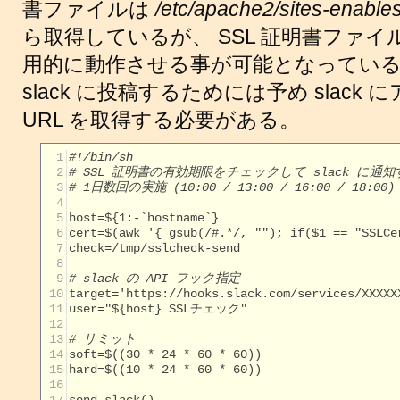
書ファイルは
/etc/apache2/sites-enables
ら取得しているが、 SSL 証明書ファ
用的に動作させる事が可能となってい
slack に投稿するためには予め slack に
URL を取得する必要がある。
  1
#!/bin/sh
  2
# SSL 証明書の有効期限をチェックして slack に通知
  3
# 1日数回の実施 (10:00 / 13:00 / 16:00 / 18:
  4
  5
  6
  7
  8
  9
# slack の API フック指定
 10
 11
 12
 13
# リミット
 14
 15
 16