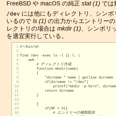
FreeBSD や macOS の純正
stat (1)
では
には他にもディレクトリ、シンボ
/dev
いるので
ls (1)
の出力からエントリーの
レクトリの場合は
mkdir (1)
、シンボリ
を適宜実行している。
  1
#!/bin/sh
  2
  3
  4
  5
# ディレクトリ作成
  6
  7
  8
  9
 10
 11
 12
 13
 14
 15
 16
# エントリーの種類取得