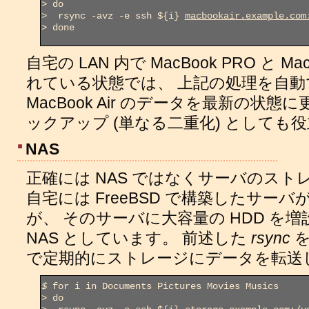
>
>
  rsync -avz -e ssh ${i} 
macbookair.example.com
>
 done

自宅の LAN 内で MacBook PRO と M
れている状態では、 上記の処理を自
MacBook Air のデータを最新の状
ックアップ (単なる二重化) としても
NAS
正確には NAS ではなくサーバのスト
自宅には FreeBSD で構築したサー
が、 そのサーバに大容量の HDD を
NAS としています。 前述した
rsync
を
で定期的にストレージにデータを転送
$
>