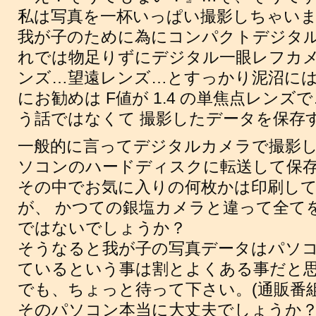
私は写真を一杯いっぱい撮影しちゃい
我が子のために為にコンパクトデジタル
れでは物足りずにデジタル一眼レフカメ
ンズ…望遠レンズ…とすっかり泥沼には
にお勧めは F値が 1.4 の単焦点レン
う話ではなくて 撮影したデータを保存
一般的に言ってデジタルカメラで撮影し
ソコンのハードディスクに転送して保
その中でお気に入りの何枚かは印刷し
が、 かつての銀塩カメラと違って全て
ではないでしょうか？
そうなると我が子の写真データはパソ
ているという事は割とよくある事だと
でも、ちょっと待って下さい。(通販番組
そのパソコン本当に大丈夫でしょうか