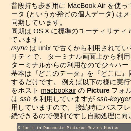
普段持ち歩き用に MacBook Air を
ータ (というか殆どの個人データ) はメイン
同期しています。
同期は OS X に標準のユーティリティ
ています。
rsync
は unix で古くから利用され
リティで、 ターミナル画面上から利
ターミナルからの利用なので少々ハー
基本は『どこのデータ』を『どこに』
するだけです。 例えば以下の様に実
をホスト
macbookair
の
Picture
フォル
は
ssh
を利用していますが
ssh-keyge
用していますので、 接続時にパスフ
続できるので便利ですし自動処理に向
$