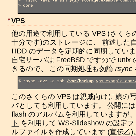
>
  rsync -avz -e ssh ${i} 
storage.example.com:/v
>
 done

VPS
他の用途で利用している VPS (さく
十分です)のストレージに、 前述した
HDD のデータを定期的に同期してい
自宅サーバは FreeBSD ですので un
きるので、 この同期処理も勿論
rsync
$
 rsync -avz -e ssh 
/var/backup
vps.example.com:
このさくらの VPS は親戚向けに娘の写
バとしても利用しています。 公開に
flash のアルバムを利用していますが
ト
を利用して WS-Slideshow の設定フ
ルファイルを作成しています (宣伝乙)