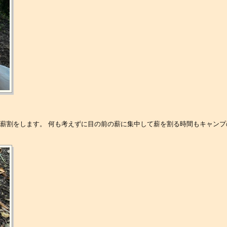
鉈で薪割をします。 何も考えずに目の前の薪に集中して薪を割る時間もキャン