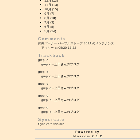
12月
(13)
11月
(13)
10月
(15)
9月
(7)
8月
(10)
7月
(3)
6月
(8)
5月
(14)
Comments
武井バーナー パープルストーブ 301A のメンテナンス
アッキー at
05/20 16:22
Trackback
grep -o
grep -o
- 上田さんのブログ
grep -o
grep -o
- 上田さんのブログ
grep -o
grep -o
- 上田さんのブログ
grep -o
grep -o
- 上田さんのブログ
grep -o
grep -o
- 上田さんのブログ
Syndicate
Syndicate this site
Powered by
blosxom 2.1.2