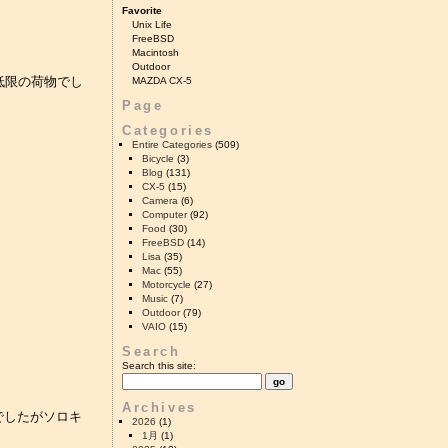
Favorite
Unix Life
FreeBSD
Macintosh
Outdoor
低限の荷物でし
MAZDA CX-5
Page
Categories
Entire Categories
(509)
Bicycle
(3)
Blog
(131)
CX-5
(15)
Camera
(6)
Computer
(92)
Food
(30)
FreeBSD
(14)
Lisa
(35)
Mac
(55)
Motorcycle
(27)
Music
(7)
Outdoor
(79)
VAIO
(15)
Search
Search this site:
Archives
でしたがソロキ
2026
(1)
1月
(1)