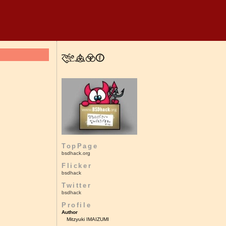
TopPage
bsdhack.org
Flicker
bsdhack
Twitter
bsdhack
Profile
Author
Mitzyuki IMAIZUMI