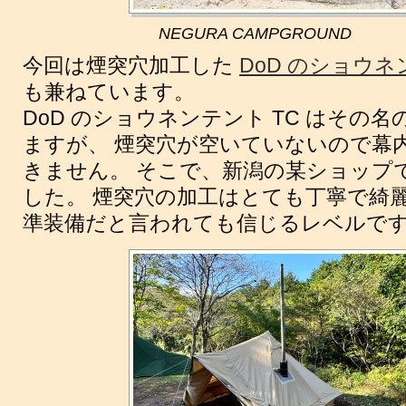
NEGURA CAMPGROUND
今回は煙突穴加工した
DoD のショウネ
も兼ねています。
DoD のショウネンテント TC はその名
ますが、 煙突穴が空いていないので幕
きません。 そこで、新潟の某ショップ
した。 煙突穴の加工はとても丁寧で綺
準装備だと言われても信じるレベルで