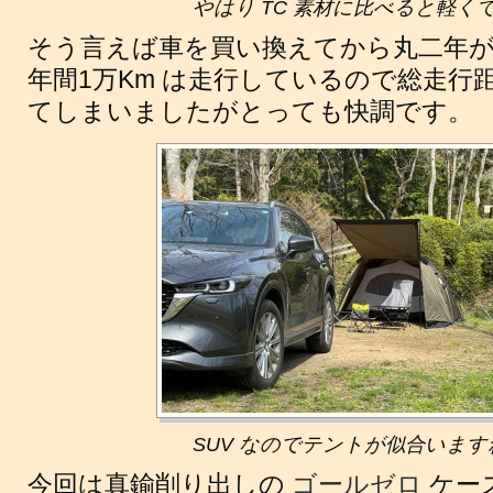
やはり TC 素材に比べると軽く
そう言えば車を買い換えてから丸二年
年間1万Km は走行しているので総走行距
てしまいましたがとっても快調です。
SUV なのでテントが似合います
今回は真鍮削り出しの
ゴールゼロ
ケー