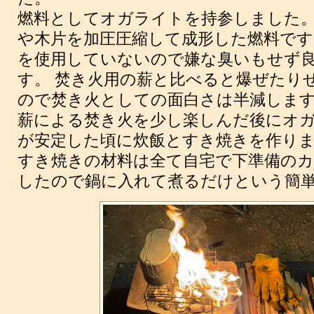
燃料としてオガライトを持参しました
や木片を加圧圧縮して成形した燃料です
を使用していないので嫌な臭いもせず
す。 焚き火用の薪と比べると爆ぜたり
ので焚き火としての面白さは半減しま
薪による焚き火を少し楽しんだ後にオ
が安定した頃に炊飯とすき焼きを作り
すき焼きの材料は全て自宅で下準備の
したので鍋に入れて煮るだけという簡