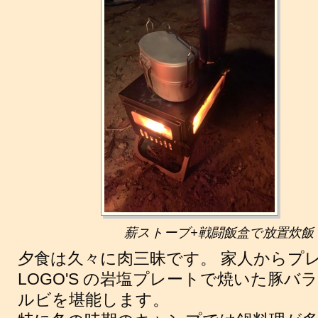
薪ストーブ+戦闘飯盒で放置炊飯
夕食は久々に肉三昧です。 家人からプ
LOGO'S の岩塩プレートで焼いた豚
ルビを堪能します。