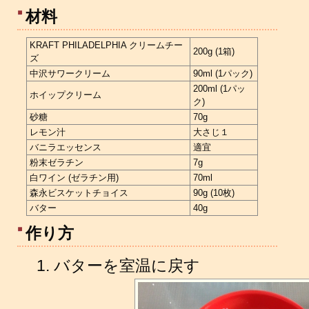
材料
KRAFT PHILADELPHIA クリームチー
200g (1箱)
ズ
中沢サワークリーム
90ml (1パック)
200ml (1パッ
ホイップクリーム
ク)
砂糖
70g
レモン汁
大さじ１
バニラエッセンス
適宜
粉末ゼラチン
7g
白ワイン (ゼラチン用)
70ml
森永ビスケットチョイス
90g (10枚)
バター
40g
作り方
バターを室温に戻す