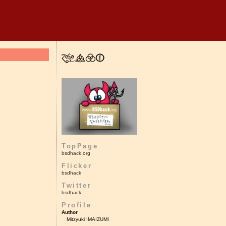
TopPage
bsdhack.org
Flicker
bsdhack
Twitter
bsdhack
Profile
Author
Mitzyuki IMAIZUMI