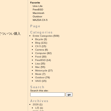
Favorite
Unix Life
FreeBSD
Macintosh
Outdoor
MAZDA CX-5
Page
Categories
のでついつい購入
Entire Categories
(509)
Bicycle
(3)
Blog
(131)
CX-5
(15)
Camera
(6)
Computer
(92)
Food
(30)
FreeBSD
(14)
Lisa
(35)
Mac
(55)
Motorcycle
(27)
Music
(7)
Outdoor
(79)
VAIO
(15)
Search
Search this site:
Archives
2026
(1)
1月
(1)