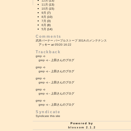
12月
(13)
11月
(13)
10月
(15)
9月
(7)
8月
(10)
7月
(3)
6月
(8)
5月
(14)
Comments
武井バーナー パープルストーブ 301A のメンテナンス
アッキー at
05/20 16:22
Trackback
grep -o
grep -o
- 上田さんのブログ
grep -o
grep -o
- 上田さんのブログ
grep -o
grep -o
- 上田さんのブログ
grep -o
grep -o
- 上田さんのブログ
grep -o
grep -o
- 上田さんのブログ
Syndicate
Syndicate this site
Powered by
blosxom 2.1.2