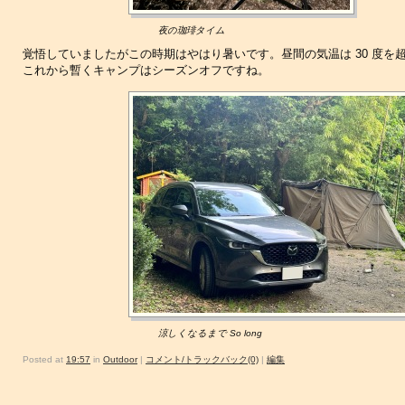
夜の珈琲タイム
覚悟していましたがこの時期はやはり暑いです。昼間の気温は 30 度を
これから暫くキャンプはシーズンオフですね。
涼しくなるまで So long
Posted at
19:57
in
Outdoor
|
コメント/トラックバック(0)
|
編集