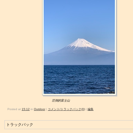
圧倒的富士山
Posted at
15:12
in
Outdoor
|
コメント/トラックバック(0)
|
編集
トラックバック