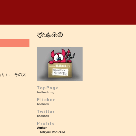
り）、 その大
TopPage
bsdhack.org
Flicker
bsdhack
Twitter
bsdhack
Profile
Author
Mitzyuki IMAIZUMI