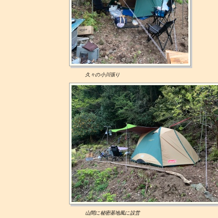
久々の小川張り
山間に秘密基地風に設営