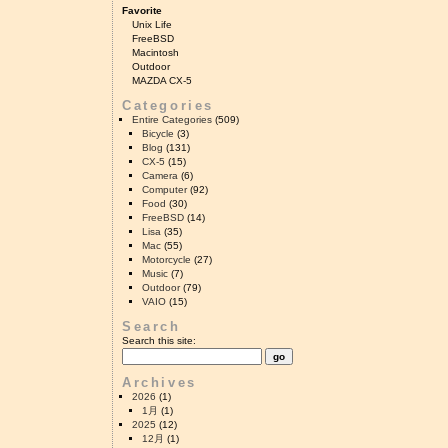
Favorite
Unix Life
FreeBSD
Macintosh
Outdoor
MAZDA CX-5
Categories
Entire Categories
(509)
Bicycle
(3)
Blog
(131)
CX-5
(15)
Camera
(6)
Computer
(92)
Food
(30)
FreeBSD
(14)
Lisa
(35)
Mac
(55)
Motorcycle
(27)
Music
(7)
Outdoor
(79)
VAIO
(15)
Search
Search this site:
Archives
2026
(1)
1月
(1)
2025
(12)
12月
(1)