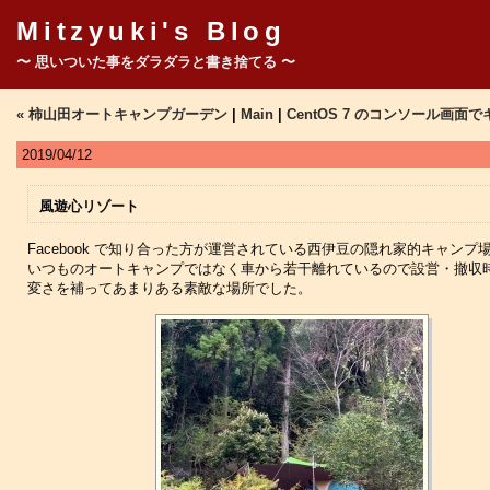
Mitzyuki's Blog
〜 思いついた事をダラダラと書き捨てる 〜
« 柿山田オートキャンプガーデン
|
Main
|
CentOS 7 のコンソール画面
2019/04/12
風遊心リゾート
Facebook で知り合った方が運営されている西伊豆の隠れ家的キャン
いつものオートキャンプではなく車から若干離れているので設営・撤収時
変さを補ってあまりある素敵な場所でした。