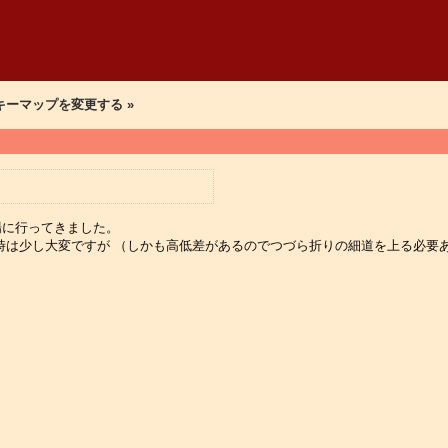
でキーマップを変更する »
プ場に行ってきました。
は少し大変ですが （しかも高低差があるのでつづら折りの細道を上る必要あ