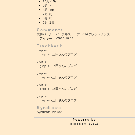
10月
(15)
9月
(7)
8月
(10)
7月
(3)
6月
(8)
5月
(14)
Comments
武井バーナー パープルストーブ 301A のメンテナンス
アッキー at
05/20 16:22
Trackback
grep -o
grep -o
- 上田さんのブログ
grep -o
grep -o
- 上田さんのブログ
grep -o
grep -o
- 上田さんのブログ
grep -o
grep -o
- 上田さんのブログ
grep -o
grep -o
- 上田さんのブログ
Syndicate
Syndicate this site
Powered by
blosxom 2.1.2