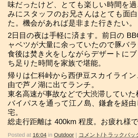
味だったけど、とても楽しい時間を過
みにスタッフのお兄さんはとても面白
た。機会があれば是非また行きたい。
2日目の夜は手軽に済ます。前日の BB
ャベツが大量に余っていたので豚バラ
食後は焚き火をしながらデザートにブ
ち足りた時間を家族で堪能。
帰りは仁科峠から西伊豆スカイライン
由で芦ノ湖に出てランチ。
東名高速が事故などで大渋滞していた
バイパスを通って江ノ島、鎌倉を経由
宅。
総走行距離は 400km 程度。お疲れ様
Posted at
16:04
in
Outdoor
|
コメント/トラックバック