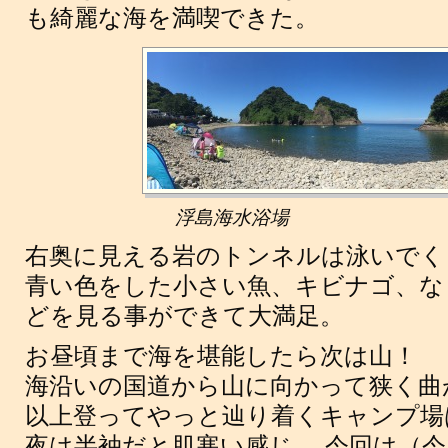
も綺麗な海を満喫できた。
浮島海水浴場
右奥に見える岩のトンネルは泳いでく
青い色をした小さい魚、キビナゴ、な
どを見る事ができて大満足。
お昼頃まで海を堪能したら次は山！
海沿いの国道から山に向かって狭く曲が
以上登ってやっと辿り着くキャンプ場は標
夜は半袖だと肌寒い感じ。 今回は（