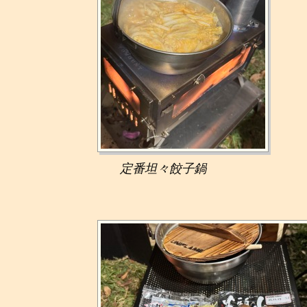
定番坦々餃子鍋