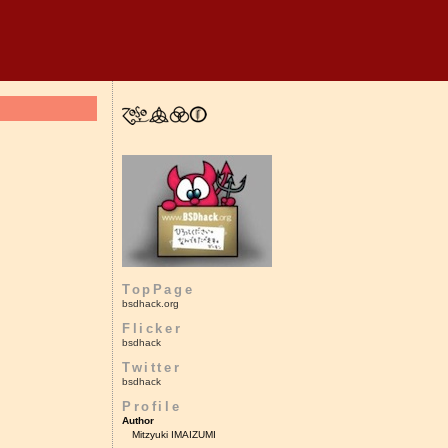
TopPage
bsdhack.org
Flicker
bsdhack
Twitter
bsdhack
Profile
Author
Mitzyuki IMAIZUMI