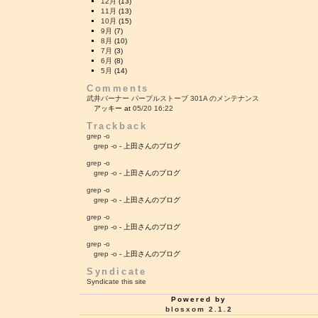
12月
(13)
11月
(13)
10月
(15)
9月
(7)
8月
(10)
7月
(3)
6月
(8)
5月
(14)
Comments
武井バーナー パープルストーブ 301A のメンテナンス
アッキー at
05/20 16:22
Trackback
grep -o
grep -o
- 上田さんのブログ
grep -o
grep -o
- 上田さんのブログ
grep -o
grep -o
- 上田さんのブログ
grep -o
grep -o
- 上田さんのブログ
grep -o
grep -o
- 上田さんのブログ
Syndicate
Syndicate this site
Powered by
blosxom 2.1.2