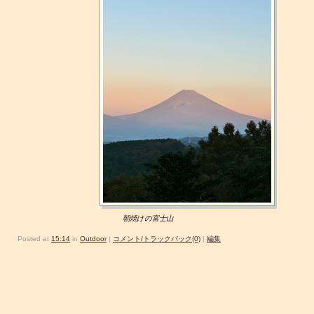
朝焼けの富士山
Posted at
15:14
in
Outdoor
|
コメント/トラックバック(0)
|
編集