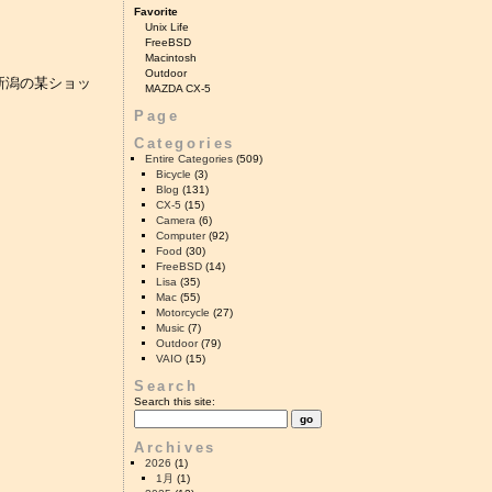
Favorite
Unix Life
FreeBSD
Macintosh
Outdoor
新潟の某ショッ
MAZDA CX-5
Page
Categories
Entire Categories
(509)
Bicycle
(3)
Blog
(131)
CX-5
(15)
Camera
(6)
Computer
(92)
Food
(30)
FreeBSD
(14)
Lisa
(35)
Mac
(55)
Motorcycle
(27)
Music
(7)
Outdoor
(79)
VAIO
(15)
Search
Search this site:
Archives
2026
(1)
1月
(1)