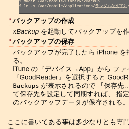
$
$
 ln -s /var/mobile/Applications/
ランダムな文字列
バックアップの作成
xBackup
を起動してバックアップを作
バックアップの保存
バックアップが完了したら iPhone を接
る。
iTune の『デバイス→App』から フ
『GoodReader』を選択すると Good
が表示されるので 『保存先
Backups
て保存先を設定して同期すれば、 指
のバックアップデータが保存される
ここに書いてある事は多少なりとも専