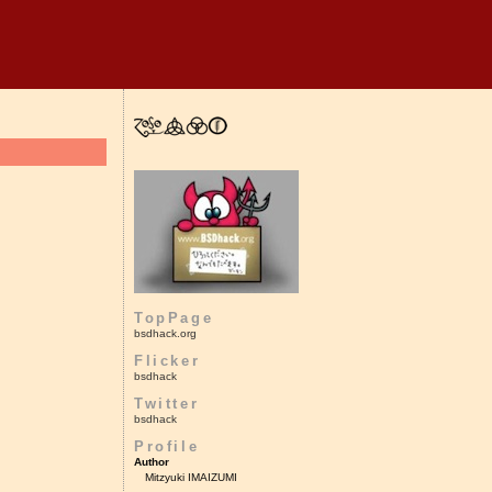
TopPage
bsdhack.org
Flicker
bsdhack
Twitter
bsdhack
Profile
Author
Mitzyuki IMAIZUMI