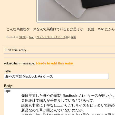
こんな高価なケースなんて馬鹿げているとは思うが、 反面、Mac だ
Posted at
00:00
in
Mac
|
コメント/トラックバック(0)
|
編集
Edit this entry...
wikieditish message:
Ready to edit this entry.
Title:
Body: