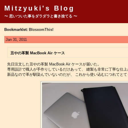
Mitzyuki's Blog
〜 思いついた事をダラダラと書き捨てる 〜
Bookmarklet:
BlosxomThis!
Jan 31, 2011
丑やの革製 MacBook Air ケース
先日注文した丑やの革製 MacBook Air ケースが届いた。
専用設計で職人が手作りしているだけあって、 縫製も非常に丁寧な仕
新品なので革が馴染んでいないのだが、 これから使い込むにつれてとて