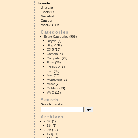
Favorite
Unix Life
FreeBSD
Macintosh
Outdoor
MAZDA CX-5
Categories
Entire Categories
(509)
Bicycle
(3)
Blog
(131)
CX-5
(15)
Camera
(6)
Computer
(92)
Food
(30)
FreeBSD
(14)
Lisa
(35)
Mac
(55)
Motorcycle
(27)
Music
(7)
Outdoor
(79)
VAIO
(15)
Search
Search this site:
Archives
2026
(1)
1月
(1)
2025
(12)
12月
(1)