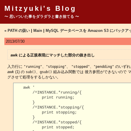
Mitzyuki's Blog
〜 思いついた事をダラダラと書き捨てる 〜
« PATH の扱い
|
Main
|
MySQL データベースを Amazon S3 にバック
2013/07/30
awk による正規表現にマッチした部分の抜き出し
入力行に
、
、
、
のいずれ
"running"
"stopping"
"stopped"
"pendding"
awk
(1) の
、
組み込み関数では 後方参照ができないので 
sub()
gsub()
グさせて処理をするしかない。
    awk '

        /^INSTANCE.*running/{

            print running;

        }

        /^INSTANCE.*stopping/{

            print stopping;

        }

        /^INSTANCE.*stopped/{

            print stopped;
