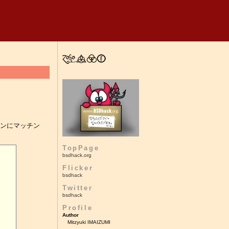
ーンにマッチン
TopPage
bsdhack.org
Flicker
bsdhack
Twitter
bsdhack
Profile
Author
Mitzyuki IMAIZUMI