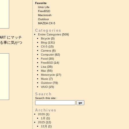
Favorite
Unix Life
FreeBSD
Macintosh
Outdoor
MAZDA CX-5
Categories
Entire Categories
(509)
にマッチ
ART
Bicycle
(3)
る事に気がつ
Blog
(131)
CX-5
(15)
Camera
(6)
Computer
(92)
Food
(30)
FreeBSD
(14)
Lisa
(35)
Mac
(55)
Motorcycle
(27)
Music
(7)
Outdoor
(79)
VAIO
(15)
Search
Search this site:
Archives
2026
(1)
1月
(1)
2025
(12)
12月
(1)