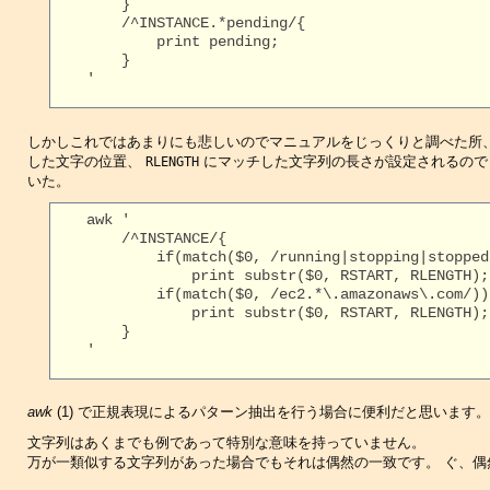
        }

        /^INSTANCE.*pending/{

            print pending;

        }

    '

しかしこれではあまりにも悲しいのでマニュアルをじっくりと調べた所
した文字の位置、
にマッチした文字列の長さが設定されるので
RLENGTH
いた。
    awk '

        /^INSTANCE/{

            if(match($0, /running|stopping|stopped|
                print substr($0, RSTART, RLENGTH);

            if(match($0, /ec2.*\.amazonaws\.com/))

                print substr($0, RSTART, RLENGTH);

        }

    '

awk
(1) で正規表現によるパターン抽出を行う場合に便利だと思います。
文字列はあくまでも例であって特別な意味を持っていません。
万が一類似する文字列があった場合でもそれは偶然の一致です。 ぐ、偶