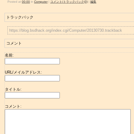
Posted at
00:00
in
Computer
|
コメント/トラックバック(0)
|
編集
トラックバック
https://blog.bsdhack.org/index.cgi/Computer/20130730.trackback
コメント
名前:
URL/メイルアドレス:
タイトル:
コメント: