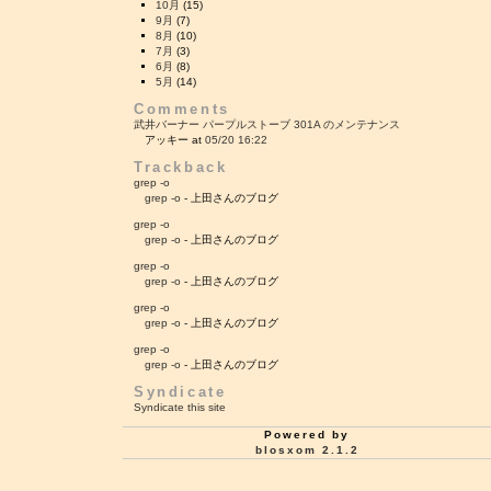
10月
(15)
9月
(7)
8月
(10)
7月
(3)
6月
(8)
5月
(14)
Comments
武井バーナー パープルストーブ 301A のメンテナンス
アッキー at
05/20 16:22
Trackback
grep -o
grep -o
- 上田さんのブログ
grep -o
grep -o
- 上田さんのブログ
grep -o
grep -o
- 上田さんのブログ
grep -o
grep -o
- 上田さんのブログ
grep -o
grep -o
- 上田さんのブログ
Syndicate
Syndicate this site
Powered by
blosxom 2.1.2