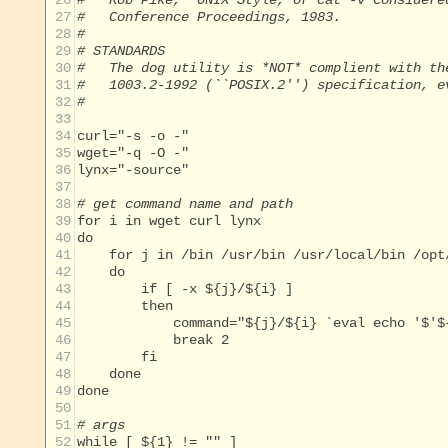
 26
#   Rob Pike, "UNIX Style, or cat -v Considere
 27
#   Conference Proceedings, 1983.
 28
#
 29
# STANDARDS
 30
#   The dog utility is *NOT* complient with th
 31
#   1003.2-1992 (``POSIX.2'') specification, e
 32
#   
 33
 34
 35
 36
 37
 38
# get command name and path
 39
 40
 41
 42
 43
 44
 45
 46
 47
 48
 49
 50
 51
# args
 52