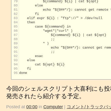
 79
 80
 81
 82
 83
 84
 85
 86
 87
 88
 89
 90
 91
 92
 93
 94
 95
 96
done

今回のシェルスクリプト大喜利にも投
発売されたら紹介する予定。
Posted at
00:00
in
Computer
|
コメント/トラックバッ