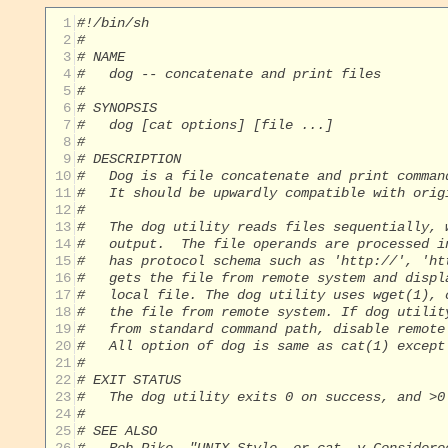
  1
#!/bin/sh
  2
#
  3
# NAME
  4
#   dog -- concatenate and print files
  5
#
  6
# SYNOPSIS
  7
#   dog [cat options] [file ...]
  8
#
  9
# DESCRIPTION
 10
#   Dog is a file concatenate and print comman
 11
#   It should be upwardly compatible with orig
 12
#
 13
#   The dog utility reads files sequentially, 
 14
#   output.  The file operands are processed i
 15
#   has protocol schema such as 'http://', 'ht
 16
#   gets the file from remote system and displ
 17
#   local file. The dog utility uses wget(1), 
 18
#   the file from remote system. If dog utilit
 19
#   from standard command path, disable remote
 20
#   All option of dog is same as cat(1) except
 21
#
 22
# EXIT STATUS
 23
#   The dog utility exits 0 on success, and >0
 24
#
 25
# SEE ALSO