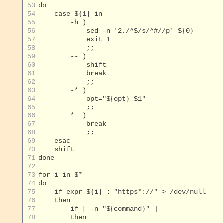
 53
 54
 55
 56
 57
 58
 59
 60
 61
 62
 63
 64
 65
 66
 67
 68
 69
 70
 71
 72
 73
 74
 75
 76
 77
 78