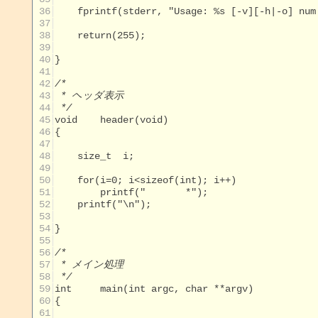
 36
 37
 38
 39
 40
 41
 42
 43
 44
 */
 45
 46
 47
 48
 49
 50
 51
 52
 53
 54
 55
 56
 57
 58
 */
 59
 60
 61