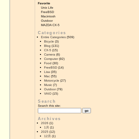
Favorite
Unix Life
FreeBSD
Macintosh
Outdoor
MAZDA CX-5
Categories
Entire Categories
(509)
Bicycle
(3)
Blog
(131)
CX-5
(15)
Camera
(6)
Computer
(92)
Food
(30)
FreeBSD
(14)
Lisa
(35)
Mac
(55)
Motorcycle
(27)
Music
(7)
Outdoor
(79)
VAIO
(15)
Search
Search this site:
Archives
2026
(1)
1月
(1)
2025
(12)
12月
(1)