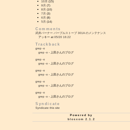
10月
(15)
9月
(7)
8月
(10)
7月
(3)
6月
(8)
5月
(14)
Comments
武井バーナー パープルストーブ 301A のメンテナンス
アッキー at
05/20 16:22
Trackback
grep -o
grep -o
- 上田さんのブログ
grep -o
grep -o
- 上田さんのブログ
grep -o
grep -o
- 上田さんのブログ
grep -o
grep -o
- 上田さんのブログ
grep -o
grep -o
- 上田さんのブログ
Syndicate
Syndicate this site
Powered by
blosxom 2.1.2