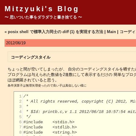
Mitzyuki's Blog
〜 思いついた事をダラダラと書き捨てる 〜
« posix shell で標準入力同士の
diff
(1) を実現する方法
|
Main
|
コーディ
2012/06/19
コーディングスタイル
ちょっと間が空いてしまったが、 自分のコーディングスタイルを晒すた
プログラムは与えられた数値を2進数にして表示するだけの 簡単なプロ
ほぼ網羅されていると思う。
条件演算子は無理矢理使ったので良い子は真似しない様に
  1
  2
  3
  4
  5
 */
  6
  7
  8