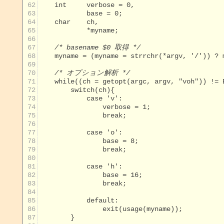
 62
 63
 64
 65
 66
 67
/* basename $0 取得 */
 68
 69
 70
/* オプション解析 */
 71
 72
 73
 74
 75
 76
 77
 78
 79
 80
 81
 82
 83
 84
 85
 86
 87