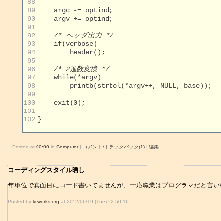
 88
 89
 90
 91
 92
/* ヘッダ出力 */
 93
 94
 95
 96
/* 2進数変換 */
 97
 98
 99
100
101
102
}

Posted at
00:00
in
Computer
|
コメント/トラックバック(1)
|
編集
コーディングスタイル晒し
年単位で真面目にコード書いてませんが、一応職業はプログラマだと言い続
Posted by
ksworks.org
at 2012/06/19 (Tue) 22:50:16