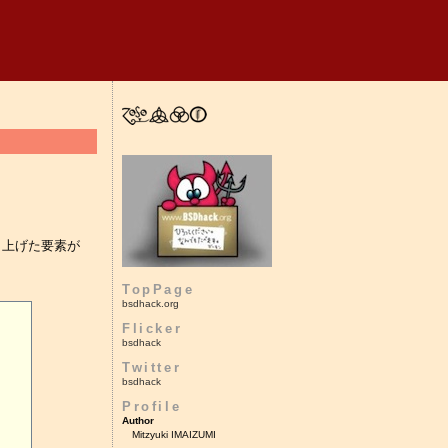
り上げた要素が
TopPage
bsdhack.org
Flicker
bsdhack
Twitter
bsdhack
Profile
Author
Mitzyuki IMAIZUMI