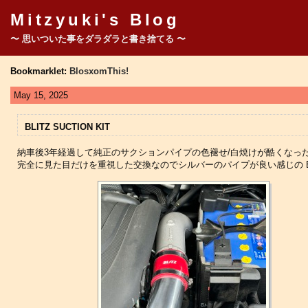
Mitzyuki's Blog
〜 思いついた事をダラダラと書き捨てる 〜
Bookmarklet:
BlosxomThis!
May 15, 2025
BLITZ SUCTION KIT
納車後3年経過して純正のサクションパイプの色褪せ/白焼けが酷くなっ
完全に見た目だけを重視した交換なのでシルバーのパイプが良い感じの BL