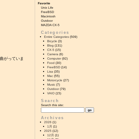
Favorite
Unix Life
FreeBSD
Macintosh
Outdoor
MAZDA CX-5
Categories
Entire Categories
(509)
Bicycle
(3)
Blog
(131)
CX-5
(15)
Camera
(6)
干曲がっていま
Computer
(92)
Food
(30)
FreeBSD
(14)
Lisa
(35)
Mac
(55)
Motorcycle
(27)
Music
(7)
Outdoor
(79)
VAIO
(15)
Search
Search this site:
Archives
2026
(1)
1月
(1)
2025
(12)
12月
(1)