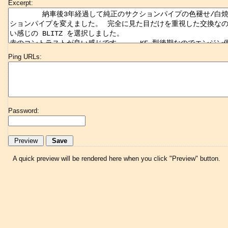
Excerpt:
Ping URLs:
Password:
A quick preview will be rendered here when you click "Preview" button.