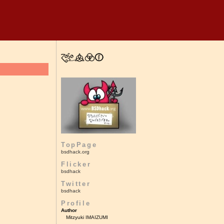
TopPage
bsdhack.org
Flicker
bsdhack
Twitter
bsdhack
Profile
Author
Mitzyuki IMAIZUMI