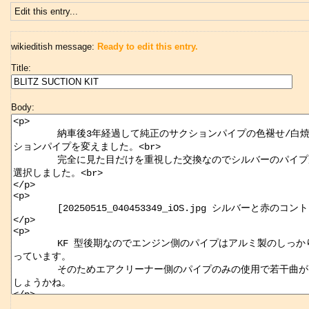
Edit this entry...
wikieditish message:
Ready to edit this entry.
Title:
Body: