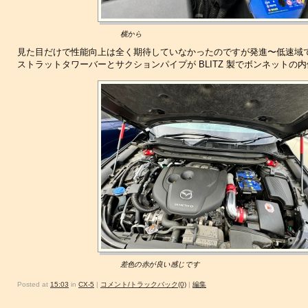
横から
見た目だけで性能向上は全く期待していなかったのですが発進〜低速域
ストラットタワーバーとサクションパイプが BLITZ 製でボンネット
差色の赤が良い感じです
Posted at
15:03
in
CX-5
|
コメント/トラックバック(0)
|
編集