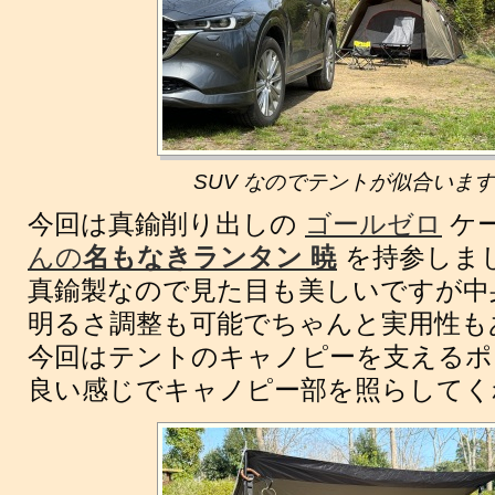
SUV なのでテントが似合いま
今回は真鍮削り出しの
ゴールゼロ
ケ
んの
名もなきランタン 暁
を持参しま
真鍮製なので見た目も美しいですが中
明るさ調整も可能でちゃんと実用性も
今回はテントのキャノピーを支えるポ
良い感じでキャノピー部を照らしてく