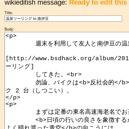
wikieditish message:
Ready to edit this 
Title:
Body: