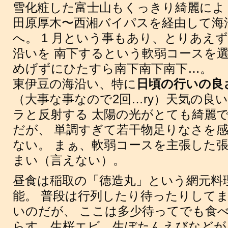
雪化粧した富士山もくっきり綺麗によ
田原厚木〜西湘バイパスを経由して海沿い
へ。 1 月という事もあり、とりあえ
沿いを 南下するという軟弱コースを選
めげずにひたすら南下南下南下…。
東伊豆の海沿い、特に
日頃の行いの良
（大事な事なので2回…ry）天気の良
ラと反射する 太陽の光がとても綺麗
だが、 単調すぎて若干物足りなさを
ない。 まぁ、軟弱コースを主張した
まい（言えない）。
昼食は稲取の「徳造丸」という網元料
能。 普段は行列したり待ったりして
いのだが、 ここは多少待ってでも食べ
らす、生桜エビ、生ぼたんえびなどが