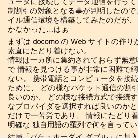
ュータに接続してデータ通信を行って
制割引の対象となる事が判明したので、 Ma
イル通信環境を構築してみたのだが、
かなかった…はぁ
まずは docomo の Web サイトの
素直にたどり着けない。
情報は一カ所に集約されておらず無意
で 情報を見つける事が非常に困難で
ない。 携帯電話とコンピュータを接
ために、 どの様なパケット通信の割
良いのか、 どの様な接続方式で接続す
なプロバイダを選択すれば良いのかと
だけで一苦労であり、 情報にたどり
明確な 独自用語の羅列で何を言って
結局「パケ・ホーダイ ダブル」に加入し