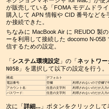
ネクションマネージャ for Mac」が使
が販売している「FOMA モデムドラ
購入して APN 情報や CID 番号な
か接続できた。
ちなみに MacBook Air に REUDO
ーを利用して接続した docomo N-05B で 
信するための設定。
「
システム環境設定
」の「
ネットワー
」を選択して以下の設定を行う。
N05B
構成:
デフォルト
電話番号:
空欄
利用されないので空欄で
アカウント名:
任意の文字列
利用されないのだが入力
パスワード:
任意の文字列
利用されないのだが入力
次に「
詳細...
」ボタンをクリックして