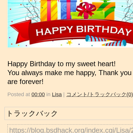
Happy Birthday to my sweet heart!
You always make me happy, Thank you f
are forever!
Posted at
00:00
in
Lisa
|
コメント/トラックバック(0)
トラックバック
https://blog.bsdhack.org/index.cgi/Lis