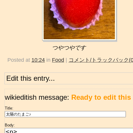
つやつやです
Posted at
10:24
in
Food
|
コメント/トラックバック(0
Edit this entry...
wikieditish message:
Ready to edit this 
Title:
Body: